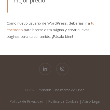
mejor precio.
Como nuevo usuario de WordPress, deberías ir a
tu
escritorio
para borrar esta página y crear nuevas
páginas para tu contenido. ¡Pásalo bien!
linkedin
instagram
© 2026 Prohabit.
Política de Privacidad
|
Política de Cookies
|
Aviso Legal